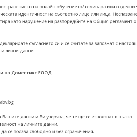
ространението на онлайн обучението/ семинара или отделни 
ическата идентичност на съответно лице или лица. Неспазван
ретира като нарушение на разпоредбите на Общия регламент 
декларирате съгласието си и се считате за запознат с настоя
 и лични данни.
ни на Доместикс ЕООД
abv.bg
Вашите данни и Ви уверява, че те ще се използват в пълно
телност на личните данни.
да се ползва свободно и без ограничения.