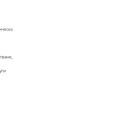
ическо
тване,
уги