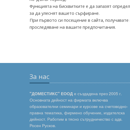
Функцията на бисквитките е да запазят опреде
за да улеснят вашето сърфиране.
При първото си посещение в сайта, получавате 
проследяване на вашите предпочитания.
За нас
"ДОМЕСТИКС" ЕООД
е създадена през 2005 г.
Основната дейност на фирмата включва
образователни семинари и курсове на счетоводно-
правна тематика, фирмено обучение, издателска
дейност. Работим в тясно сътрудничество с адв.
Росен Русков.