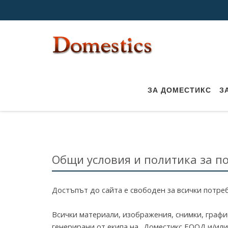
Общи условия и политик
ЗА ДОМЕСТИКС
З
Общи условия и политика за п
Достъпът до сайта е свободен за всички потре
Всички материали, изображения, снимки, график
генерирани от екипа на „Доместикс ЕООД и/или