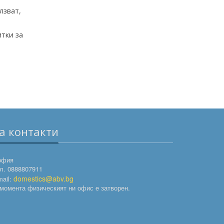
лзват,
итки за
а контакти
офия
л. 0888807911
domestics@abv.bg
ail:
момента физическият ни офис е затворен.