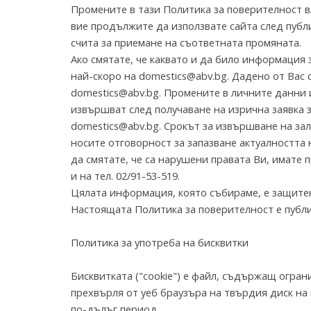
Промените в тази Политика за поверителност в
вие продължите да използвате сайта след публи
счита за приемане на съответната промяната.
Ако смятате, че каквато и да било информация
най-скоро на domestics@abv.bg. Дадено от Вас 
domestics@abv.bg. Промените в личните данни 
извършват след получаване на изрична заявка з
domestics@abv.bg. Срокът за извършване на зал
носите отговорност за запазване актуалността 
да смятате, че са нарушени правата Ви, имате 
и на тел. 02/91-53-519.
Цялата информация, която събираме, е защитен
Настоящата Политика за поверителност е публик
Политика за употреба на бисквитки
Бисквитката ("cookie") е файл, съдържащ огран
прехвърля от уеб браузъра на твърдия диск на
по-дълъг период.