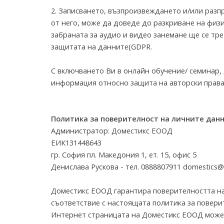
2. Записването, възпроизвеждането и/или разп
от него, може да доведе до разкриване на физ
забраната за аудио и видео занемане ще се т
защитата на данните(GDPR.
С включването Ви в онлайн обучение/ семинар, 
информация относно защита на авторски права
Политика за поверителност на личните дан
Администратор: Доместикс ЕООД
ЕИК131448643
гр. София пл. Македония 1, ет. 15, офис 5
Денислава Рускова - тел. 0888807911 domestics@
Доместикс ЕООД гарантира поверителността на 
съответствие с настоящата политика за повери
Интернет страницата на Доместикс ЕООД може 