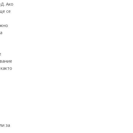
Д. Ако
ще се
ожно
на
е
ование
 както
ли за