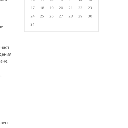
17
18
19
20
21
22
23
24
25
26
27
28
29
30
31
ие
 част
идения
ане.
,
раен