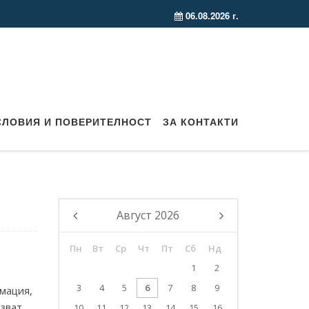
06.08.2026 г.
СЛОВИЯ И ПОВЕРИТЕЛНОСТ
ЗА КОНТАКТИ
Август
2026
Пн
Вт
Ср
Чт
Пт
Сб
Нд
1
2
3
4
5
6
7
8
9
рмация,
лзват
10
11
12
13
14
15
16