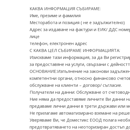
КАКВА ИНФОРМАЦИЯ СЪБИРАМЕ:
Име, презиме и фамилия
Месторабота и позиция ( не е задължително)
Адрес за издаване на фактури и ЕИК/ ДДС номе
лице
телефон, електронен адрес
С КАКВА ЦЕЛ СЪБИРАМЕ ИНФОРМАЦИЯТА:
Изискваме тази информация, за да Ви регистрир
за предоставяне на услуги, свързани с дейностт
ОСНОВАНИЕ:Изпълнение на законови задължени
компетентни органи, относно финансово счетов
обслужване на клиенти – договор/ съгласие.
Получатели на данни: Обслужване от счетовод
Ние няма да предоставяме личните Ви данни на 
предаваме лични данни в трети държави или 
Не прилагаме автоматизирано вземане на реше
Уверяваме Ви, че Доместикс ЕООД полага необ
предотвратяването на неоторизиран достъп до