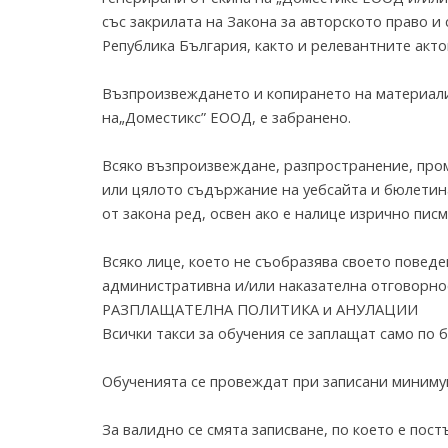
със закрилата на Закона за авторското право и
Република България, както и релевантните акто
Възпроизвеждането и копирането на материали
на„Доместикс” ЕООД, е забранено.
Всяко възпроизвеждане, разпространение, пром
или цялото съдържание на уебсайта и бюлетин
от закона ред, освен ако е налице изрично пис
Всяко лице, което не съобразява своето поведе
административна и/или наказателна отговорнос
РАЗПЛАЩАТЕЛНА ПОЛИТИКА и АНУЛАЦИИ
Всички такси за обучения се заплащат само по ба
Обученията се провеждат при записани минимум
За валидно се смята записване, по което е пос