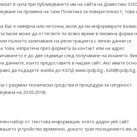
лизат в сила при публикуването им на сайта на Доместикс ЕОО
куване на промяна на тази Политика за поверителност, това 
 за Вас е невярна или неточна, моля да ни информирате възм
съгласие може да оттеглите по всяко време в писмена форма 
или пълното заличаване на регистрацията с лични данни се
а това, изпратена през формата за контакт или на адрес
ичаването е до две седмици след получаване на искането. Ви
на данните, които предоставяте в нашия сайт. Ако имате осн
право да подадете жалба до КЗЛД www.cpdp.bg., kzld@cpdp.bg,
а с разумни технически средства и процедури за сигурност.
увана на 20.05.2018г.
ичен набор от текстова информация, която даден уеб сайт
 вашето устройство временно, докато трае посещението ви, и