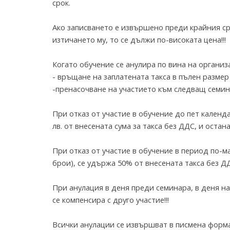
срок.
Ако записването е извършено преди крайния ср
изтичането му, то се дължи по-високата цена!!!
Когато обучение се анулира по вина на организ
- връщане на заплатената такса в пълен размер
-пренасочване на участието към следващ семин
При отказ от участие в обучение до пет календ
лв. от внесената сума за такса без ДДС, и оста
При отказ от участие в обучение в период по-м
брои), се удържа 50% от внесената такса без ДД
При анулация в деня преди семинара, в деня на
се компенсира с друго участие!!!
Всички анулации се извършват в писмена форма 