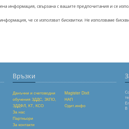
лена информация, свързана с вашите предпочитания и се изпо
информация, че се използват бисквитки. Не използваме бискв
Връзки
З
С
Данъчни и счетоводни
Magister Dixit
те
обучения ЗДДС, ЗКПО,
НАП
Em
ЗДДФЛ, КТ, КСО
Одит.инфо
В 
За нас
Партньори
За контакти