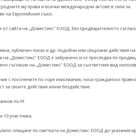
 сродните му права и всички международни актове в сила за
ве на Европейския съюз.
 от сайта на „Доместикс” ЕООД, без предварителното съглас
яна, публичен показ и др. подобни или свързани действия на
а на „Доместикс” ЕООД е забранено и се преследва по предв
мено съгласие на „Доместикс” ЕООД за съответния вид използв
ние с посочените по-горе изисквания, носи гражданско правна
т за своите действия и/или бездействие.
нков път!!!
 10 участника.
тъпило плащане по сметката на Доместикс ЕООД до указания к