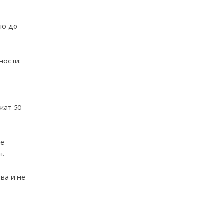
ло до
ности:
жат 50
се
я.
ва и не