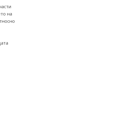
части
ето на
относно
щата