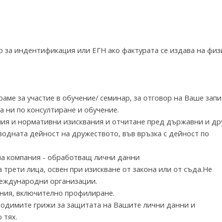
р за индентификация или ЕГН ако фактурата се издава на физ
аме за участие в обучение/ семинар, за отговор на Ваше запи
а ни по консултиране и обучение.
я и нормативни изисквания и отчитане пред държавни и др
одната дейност на дружеството, във връзка с дейност по
на компания - обработващ лични данни
трети лица, освен при изискване от закона или от съда.Не
международни организации.
ния, включително профилиране.
ходимите грижи за защитата на Вашите лични данни и
 тях.