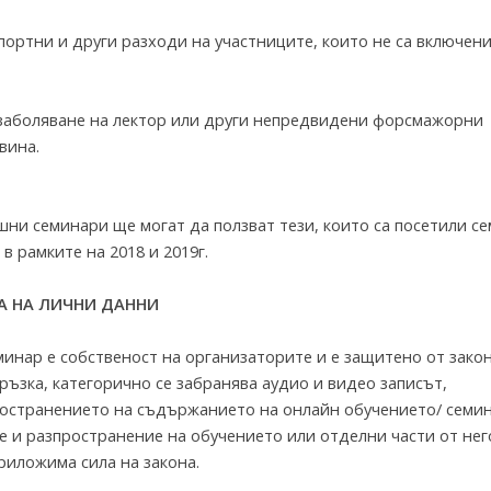
портни и други разходи на участниците, които не са включен
и заболяване на лектор или други непредвидени форсмажорни
вина.
ишни семинари ще могат да ползват тези, които са посетили с
 рамките на 2018 и 2019г.
А НА ЛИЧНИ ДАННИ
минар е собственост на организаторите и е защитено от закон
връзка, категорично се забранява аудио и видео записът,
остранението на съдържанието на онлайн обучението/ семин
е и разпространение на обучението или отделни части от нег
риложима сила на закона.