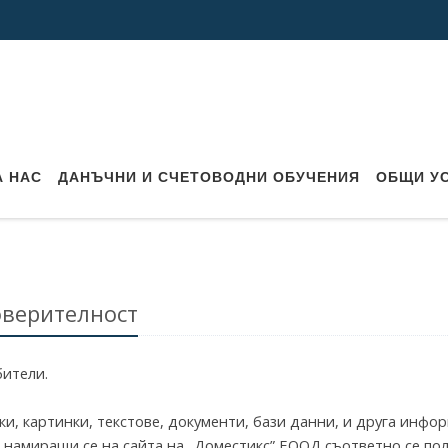
а за поверителност
А НАС
ДАНЪЧНИ И СЧЕТОВОДНИ ОБУЧЕНИЯ
ОБЩИ У
оверителност
бители.
и, картинки, текстове, документи, бази данни, и друга инфо
 намиращи се на сайта на „Доместикс” ЕООД съответно се по