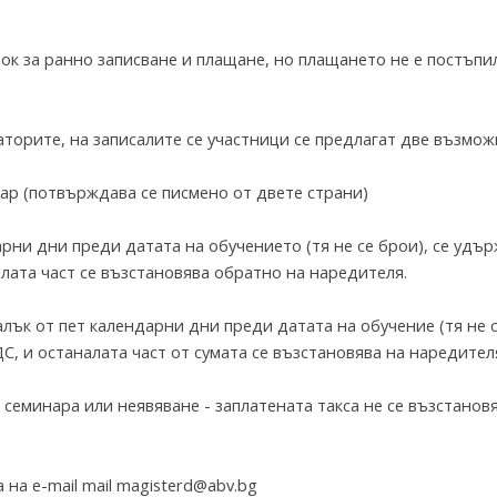
ок за ранно записване и плащане, но плащането не е постъпи
аторите, на записалите се участници се предлагат две възмож
ар (потвърждава се писмено от двете страни)
арни дни преди датата на обучението (тя не се брои), се удър
налата част се възстановява обратно на наредителя.
алък от пет календарни дни преди датата на обучение (тя не 
С, и останалата част от сумата се възстановява на наредител
 семинара или неявяване - заплатената такса не се възстановя
на e-mail mail magisterd@abv.bg