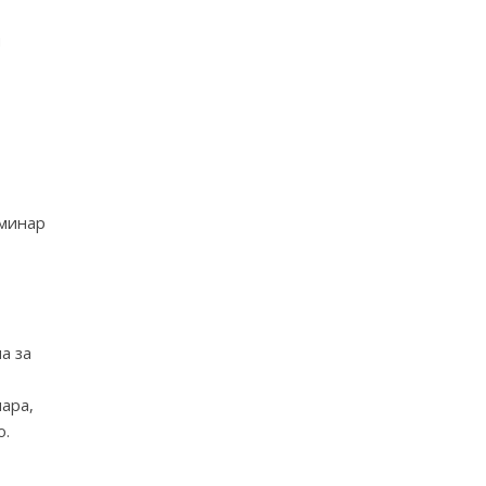
и
еминар
а за
ара,
о.